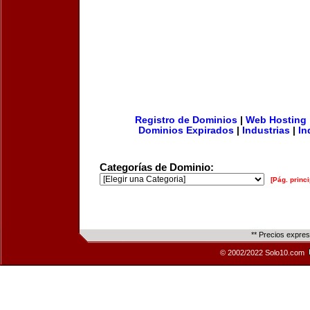
Registro de Dominios
|
Web Hosting
Dominios Expirados
|
Industrias
|
In
Categorías de Dominio:
[Pág. princi
** Precios expre
© 2002/2022 Solo10.com