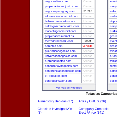
negocioslima.com
Ofertar!
e-ten
propiedadessanjusto.com
Ofertar!
camp
negociosparaguay.com
$1,200
sele
informacioncomercial.com
Ofertar!
cade
bolsascomerciales.com
Ofertar!
depo
catalogoscomerciales.com
Ofertar!
camp
marketingcomercial.com
Ofertar!
surfi
propiedadesinternet.es
Ofertar!
gest
thetradernetwork.com
$900
even
eclientes.com
Vendido!
desli
puertoriconegocios.com
Ofertar!
missf
universodenegocios.com
Ofertar!
e-ten
e-presupuestos.com
Ofertar!
tenis
consultoriaynegocios.com
Ofertar!
remer
conferenciadenegocios.com
Ofertar!
camp
e-Productos.com
Ofertar!
zona
centrodeimagen.com
Ofertar!
socio
Ver mas de Negocios
Todas las Categoria
Alimentos y Bebidas (37)
Artes y Cultura (26)
Ciencia e InvestigaciÃ³n
Compras y Comercio
(8)
ElectrÃ³nico (341)