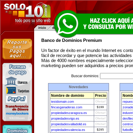
Banco de Dominios Premium
Un factor de éxito en el mundo Internet es con
fácil de recordar y que potencie las actividade
Más de 4000 nombres especialmente seleccion
marketing pueden ser adquiridos a precios pro
Buscar dominios:
Novedades
Nombre de dominio
Precio
Nombr
testdomain.com
Ofertar!
repues
fincasganaderas.com
$199
zonade
propiedadeszaragoza.es
Ofertar!
indust
propiedadesvigo.es
Ofertar!
desfil
propiedadesvalladolid.es
Ofertar!
centro
propiedadesvalencia.es
$295
futbolf