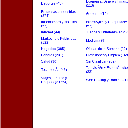
Economia, Dinero y Finan
Deportes (45)
(113)
Empresas e Industrias
Gobierno (16)
(374)
InformaciÃ³n y Noticias
InformÃ¡tica y ComputaciÃ
(57)
(57)
Internet (99)
Juegos y Entretenimiento (
Marketing y Publicidad
Medicina (9)
(122)
Negocios (385)
Ofertas de la Semana (12)
Portales (231)
Profesiones y Empleo (169
Salud (30)
Sin Clasificar (982)
TelevisiÃ³n y EspectÃ¡culo
TecnologÃ­a (43)
(33)
Viajes,Turismo y
Web Hosting y Dominios (
Hospedaje (254)