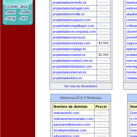
propiedadestenerife.es
Ofertar!
basese
propiedadestartagal.com
Ofertar!
webre
propiedadessevilla.es
Ofertar!
alquil
propiedadessanjusto.com
Ofertar!
centro
propiedadesriogallegos.com
Ofertar!
softwa
propiedadesreconquista.com
Ofertar!
cluste
propiedadesmurcia.es
Ofertar!
promof
propiedadesmiramar.com
$3,500
seguro
propiedadesmalaga.es
Ofertar!
aparta
propiedadesmadrid.es
$2,500
propie
propiedadesmadrid.com.es
Ofertar!
mercad
propiedadeslahabana.com
Ofertar!
misneg
propiedadesinternet.es
Ofertar!
hondur
propiedadesibiza.es
Ofertar!
rodada
Ver mas de Novedades
InformaciÃ³n Y Noticias
Nombre de dominio
Precio
Nom
noticiastenis.com
Ofertar!
Dom
noticiasempresariales.com
Ofertar!
e-ch
panoramafinanciero.com
Ofertar!
deu
forodeperiodistas.com
Ofertar!
hote
inforegistros.com
Ofertar!
guia