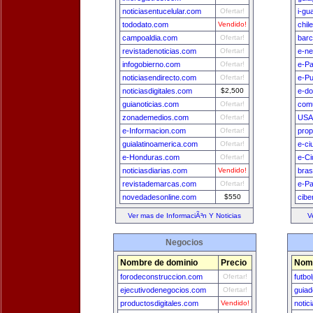
noticiasentucelular.com
Ofertar!
i-gu
tododato.com
Vendido!
chil
campoaldia.com
Ofertar!
bar
revistadenoticias.com
Ofertar!
e-n
infogobierno.com
Ofertar!
e-Pa
noticiasendirecto.com
Ofertar!
e-Pu
noticiasdigitales.com
$2,500
e-do
guianoticias.com
Ofertar!
comu
zonademedios.com
Ofertar!
USA
e-Informacion.com
Ofertar!
prop
guialatinoamerica.com
Ofertar!
e-ci
e-Honduras.com
Ofertar!
e-Ci
noticiasdiarias.com
Vendido!
bras
revistademarcas.com
Ofertar!
e-P
novedadesonline.com
$550
cibe
Ver mas de InformaciÃ³n Y Noticias
V
Negocios
Nombre de dominio
Precio
Nomb
forodeconstruccion.com
Ofertar!
futbo
ejecutivodenegocios.com
Ofertar!
guia
productosdigitales.com
Vendido!
notic