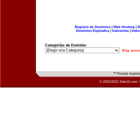
Registro de Dominios
|
Web Hosting
|
D
Dominios Expirados
|
Industrias
|
Indu
Categorías de Dominio:
[Pág. princi
** Precios expre
© 2002/2022 Solo10.com