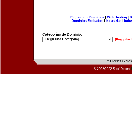
Registro de Dominios
|
Web Hosting
|
D
Dominios Expirados
|
Industrias
|
Indu
Categorías de Dominio:
[Pág. princi
** Precios expre
© 2002/2022 Solo10.com