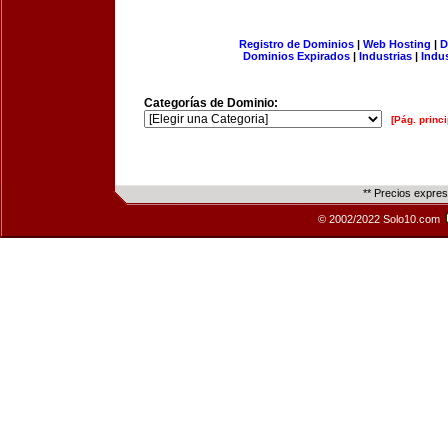
Registro de Dominios
|
Web Hosting
|
D
Dominios Expirados
|
Industrias
|
Indu
Categorías de Dominio:
[Pág. princi
** Precios expre
© 2002/2022 Solo10.com