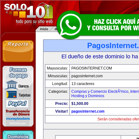
PagosInternet
El dueño de este dominio lo ha
Mayusculas:
PAGOSINTERNET.COM
Minusculas:
pagosinternet.com
Longitud:
13 caracteres
Categorias:
Compras y Comercio ElectrÃ³nico
,
Inter
Hosting y Dominios
Precio:
$1,500.00
Visitar!
pagosinternet.com
Serán consideradas ofer