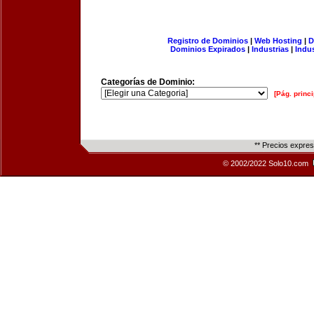
Registro de Dominios
|
Web Hosting
|
D
Dominios Expirados
|
Industrias
|
Indu
Categorías de Dominio:
[Pág. princi
** Precios expre
© 2002/2022 Solo10.com