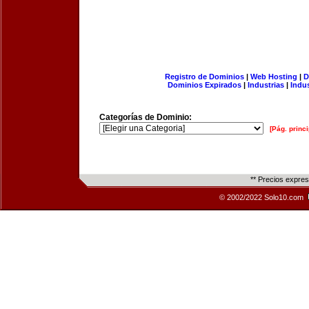
Registro de Dominios
|
Web Hosting
|
D
Dominios Expirados
|
Industrias
|
Indu
Categorías de Dominio:
[Pág. princi
** Precios expre
© 2002/2022 Solo10.com