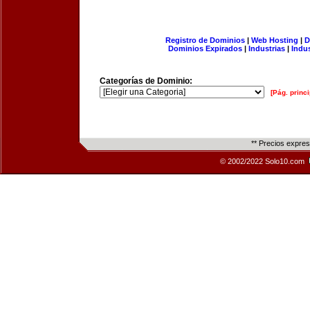
Registro de Dominios
|
Web Hosting
|
D
Dominios Expirados
|
Industrias
|
Indu
Categorías de Dominio:
[Pág. princi
** Precios expre
© 2002/2022 Solo10.com