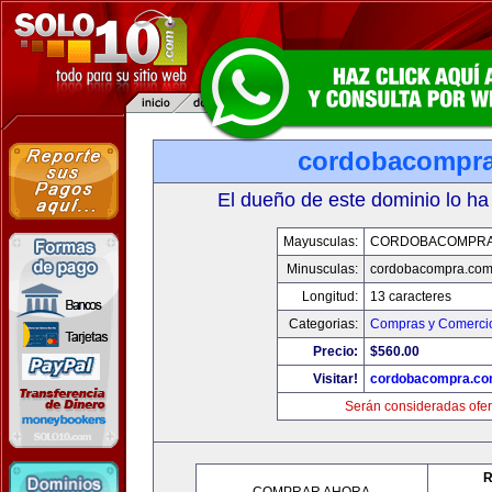
cordobacompr
El dueño de este dominio lo ha
Mayusculas:
CORDOBACOMPRA
Minusculas:
cordobacompra.co
Longitud:
13 caracteres
Categorias:
Compras y Comercio
Precio:
$560.00
Visitar!
cordobacompra.c
Serán consideradas ofer
R