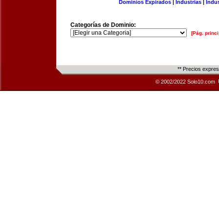
Dominios Expirados
|
Industrias
|
Indu
Categorías de Dominio:
[Pág. princi
** Precios expre
© 2002/2022 Solo10.com