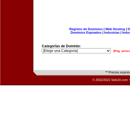
Registro de Dominios
|
Web Hosting
|
D
Dominios Expirados
|
Industrias
|
Indu
Categorías de Dominio:
[Pág. princi
** Precios expre
© 2002/2022 Solo10.com