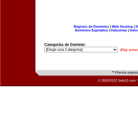
Registro de Dominios
|
Web Hosting
|
D
Dominios Expirados
|
Industrias
|
Indu
Categorías de Dominio:
[Pág. princi
** Precios expre
© 2002/2022 Solo10.com