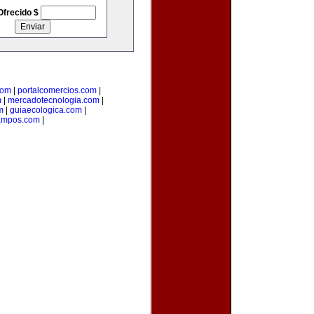
Ofrecido $
com
|
portalcomercios.com
|
m
|
mercadotecnologia.com
|
m
|
guiaecologica.com
|
ampos.com
|