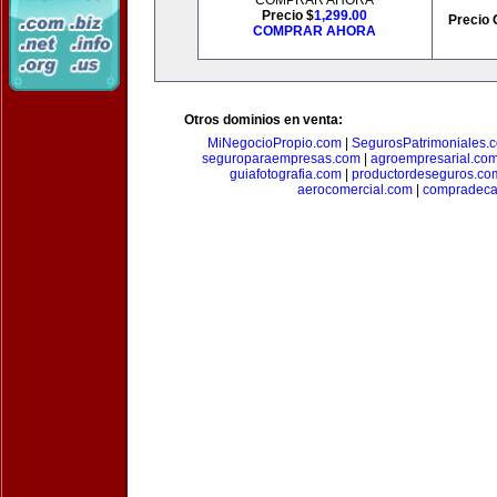
COMPRAR AHORA
Precio $
1,299.00
Precio 
COMPRAR AHORA
Otros dominios en venta:
MiNegocioPropio.com
|
SegurosPatrimoniales.
seguroparaempresas.com
|
agroempresarial.co
guiafotografia.com
|
productordeseguros.co
aerocomercial.com
|
compradec