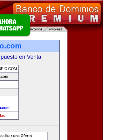
io.com
 puesto en Venta
PIO.COM
o.com
o.com
tas
ealizar una Oferta