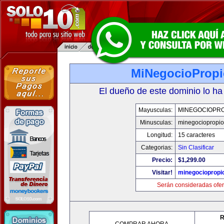
MiNegocioProp
El dueño de este dominio lo ha
Mayusculas:
MINEGOCIOPRO
Minusculas:
minegociopropi
Longitud:
15 caracteres
Categorias:
Sin Clasificar
Precio:
$1,299.00
Visitar!
minegociopropi
Serán consideradas ofer
R