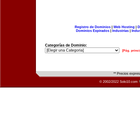
Registro de Dominios
|
Web Hosting
|
D
Dominios Expirados
|
Industrias
|
Indu
Categorías de Dominio:
[Pág. princi
** Precios expre
© 2002/2022 Solo10.com