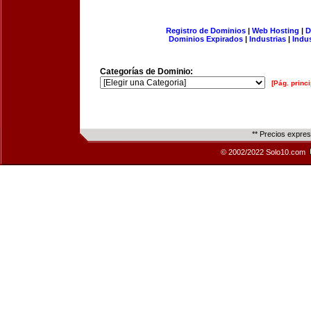
Registro de Dominios
|
Web Hosting
|
D
Dominios Expirados
|
Industrias
|
Indu
Categorías de Dominio:
[Pág. princi
** Precios expre
© 2002/2022 Solo10.com