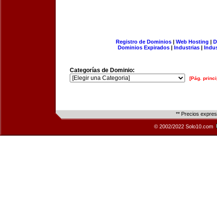
Registro de Dominios
|
Web Hosting
|
D
Dominios Expirados
|
Industrias
|
Indu
Categorías de Dominio:
[Pág. princi
** Precios expre
© 2002/2022 Solo10.com