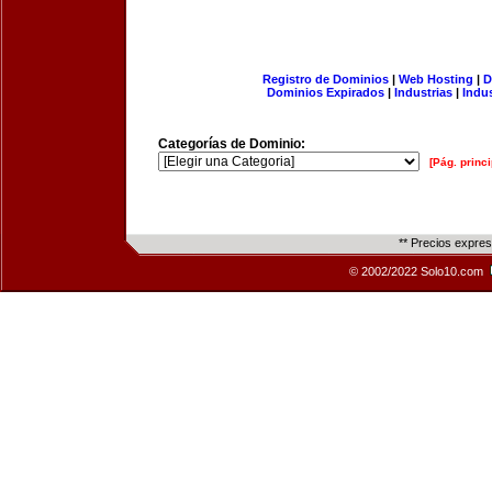
Registro de Dominios
|
Web Hosting
|
D
Dominios Expirados
|
Industrias
|
Indu
Categorías de Dominio:
[Pág. princi
** Precios expre
© 2002/2022 Solo10.com