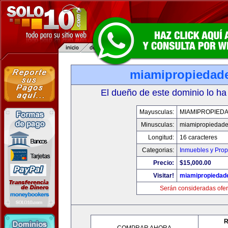
miamipropiedad
El dueño de este dominio lo ha
Mayusculas:
MIAMIPROPIED
Minusculas:
miamipropiedad
Longitud:
16 caracteres
Categorias:
Inmuebles y Pro
Precio:
$15,000.00
Visitar!
miamipropiedad
Serán consideradas ofer
R