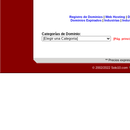
Registro de Dominios
|
Web Hosting
|
D
Dominios Expirados
|
Industrias
|
Indu
Categorías de Dominio:
[Pág. princi
** Precios expre
© 2002/2022 Solo10.com