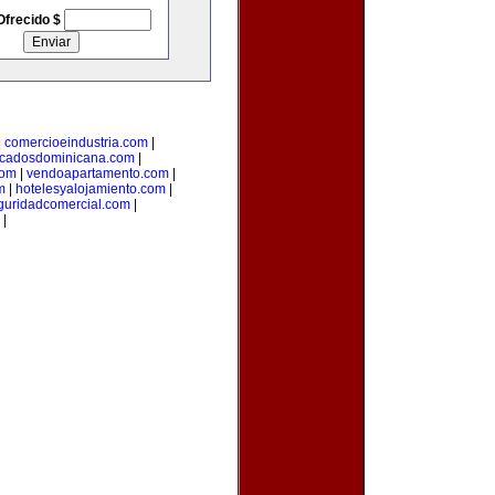
Ofrecido $
|
comercioeindustria.com
|
ficadosdominicana.com
|
com
|
vendoapartamento.com
|
m
|
hotelesyalojamiento.com
|
guridadcomercial.com
|
|