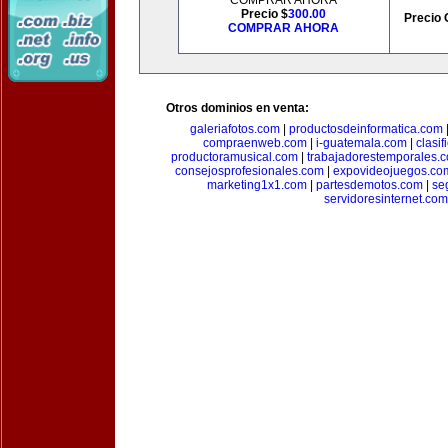
COMPRAR AHORA
Precio $
300.00
Precio 
COMPRAR AHORA
Otros dominios en venta:
galeriafotos.com
|
productosdeinformatica.com
compraenweb.com
|
i-guatemala.com
|
clasi
productoramusical.com
|
trabajadorestemporales.
consejosprofesionales.com
|
expovideojuegos.co
marketing1x1.com
|
partesdemotos.com
|
se
servidoresinternet.com