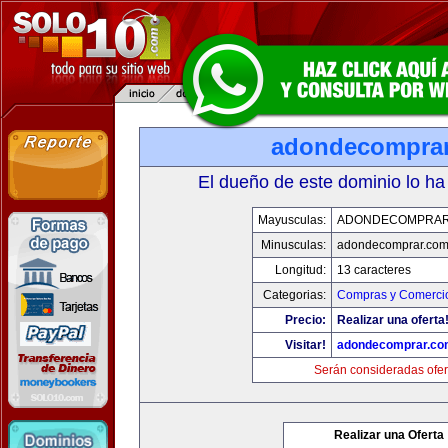
adondecompra
El dueño de este dominio lo ha
Mayusculas:
ADONDECOMPRAR
Minusculas:
adondecomprar.co
Longitud:
13 caracteres
Categorias:
Compras y Comercio
Precio:
Realizar una oferta
Visitar!
adondecomprar.co
Serán consideradas ofer
Realizar una Oferta