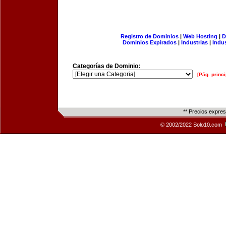
Registro de Dominios
|
Web Hosting
|
D
Dominios Expirados
|
Industrias
|
Indu
Categorías de Dominio:
[Pág. princi
** Precios expre
© 2002/2022 Solo10.com