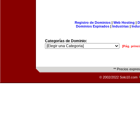
Registro de Dominios
|
Web Hosting
|
D
Dominios Expirados
|
Industrias
|
Indu
Categorías de Dominio:
[Pág. princi
** Precios expre
© 2002/2022 Solo10.com