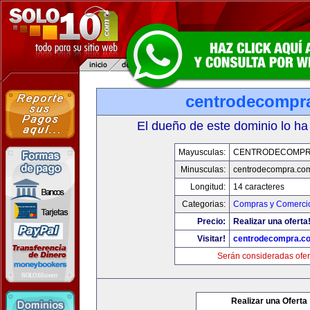
centrodecompr
El dueño de este dominio lo ha
Mayusculas:
CENTRODECOMPR
Minusculas:
centrodecompra.co
Longitud:
14 caracteres
Categorias:
Compras y Comercio
Precio:
Realizar una oferta
Visitar!
centrodecompra.c
Serán consideradas ofer
Realizar una Oferta