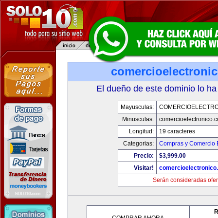
comercioelectroni
El dueño de este dominio lo ha
Mayusculas:
COMERCIOELECTRO
Minusculas:
comercioelectronico.
Longitud:
19 caracteres
Categorias:
Compras y Comercio E
Precio:
$3,999.00
Visitar!
comercioelectronico
Serán consideradas ofer
R