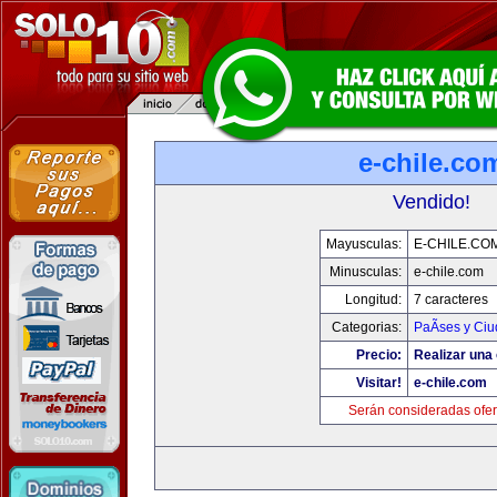
e-chile.co
Vendido!
Mayusculas:
E-CHILE.CO
Minusculas:
e-chile.com
Longitud:
7 caracteres
Categorias:
PaÃ­ses y Ci
Precio:
Realizar una 
Visitar!
e-chile.com
Serán consideradas ofer