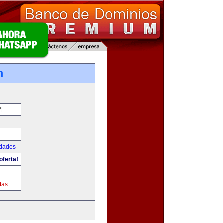
m
M
udades
oferta!
tas