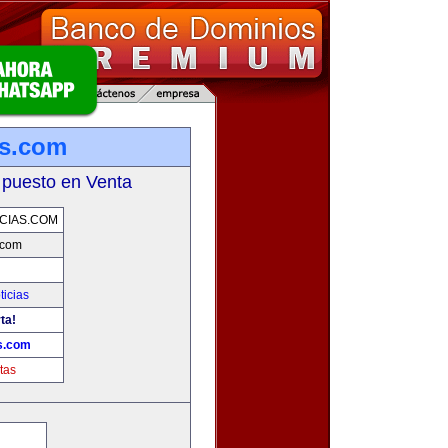
as.com
 puesto en Venta
CIAS.COM
.com
ticias
ta!
as.com
tas