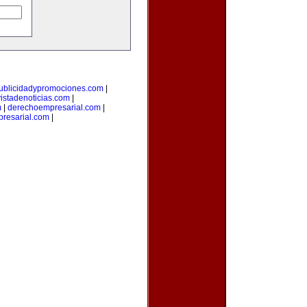
ublicidadypromociones.com
|
vistadenoticias.com
|
m
|
derechoempresarial.com
|
resarial.com
|