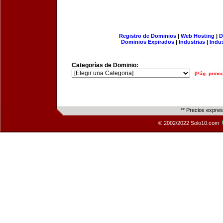
Registro de Dominios
|
Web Hosting
|
D
Dominios Expirados
|
Industrias
|
Indu
Categorías de Dominio:
[Pág. princi
** Precios expre
© 2002/2022 Solo10.com