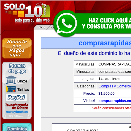
comprasrapida
El dueño de este dominio lo ha
Mayusculas:
COMPRASRAPIDA
Minusculas:
comprasrapidas.co
Longitud:
14 caracteres
Categorias:
Compras y Comercio
Precio:
$1,500.00
Visitar!
comprasrapidas.c
Serán consideradas ofer
R