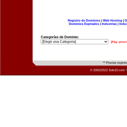
Registro de Dominios
|
Web Hosting
|
D
Dominios Expirados
|
Industrias
|
Indu
Categorías de Dominio:
[Pág. princi
** Precios expre
© 2002/2022 Solo10.com