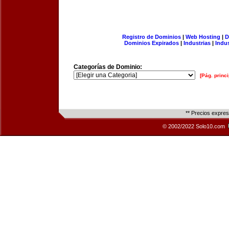
Registro de Dominios
|
Web Hosting
|
D
Dominios Expirados
|
Industrias
|
Indu
Categorías de Dominio:
[Pág. princi
** Precios expre
© 2002/2022 Solo10.com