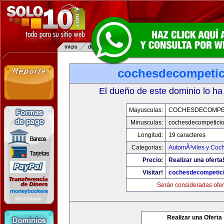
cochesdecompeti
El dueño de este dominio lo ha
Mayusculas:
COCHESDECOMPE
Minusculas:
cochesdecompetici
Longitud:
19 caracteres
Categorias:
AutomÃ³viles y Coc
Precio:
Realizar una oferta
Visitar!
cochesdecompetic
Serán consideradas ofer
Realizar una Oferta