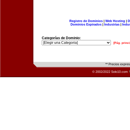
Registro de Dominios
|
Web Hosting
|
D
Dominios Expirados
|
Industrias
|
Indu
Categorías de Dominio:
[Pág. princi
** Precios expre
© 2002/2022 Solo10.com