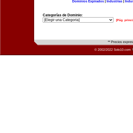
Dominios Expirados
|
Industrias
|
Indu
Categorías de Dominio:
[Pág. princi
** Precios expre
© 2002/2022 Solo10.com