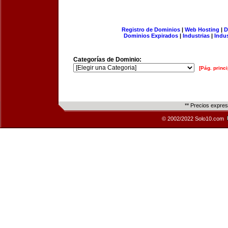
Registro de Dominios
|
Web Hosting
|
D
Dominios Expirados
|
Industrias
|
Indu
Categorías de Dominio:
[Pág. princi
** Precios expre
© 2002/2022 Solo10.com