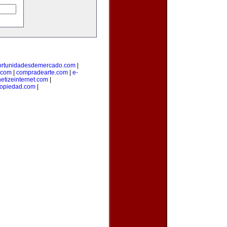
ortunidadesdemercado.com
|
.com
|
compradearte.com
|
e-
etizeinternet.com
|
opiedad.com
|