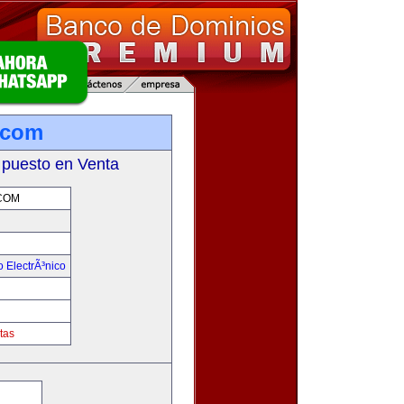
.com
 puesto en Venta
COM
 ElectrÃ³nico
!
tas