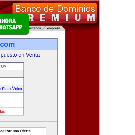
.com
 puesto en Venta
COM
 ElectrÃ³nico
tas
ealizar una Oferta