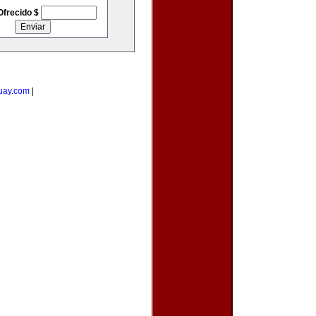
Ofrecido $
uay.com
|