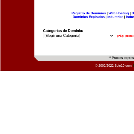
Registro de Dominios
|
Web Hosting
|
D
Dominios Expirados
|
Industrias
|
Indu
Categorías de Dominio:
[Pág. princi
** Precios expre
© 2002/2022 Solo10.com