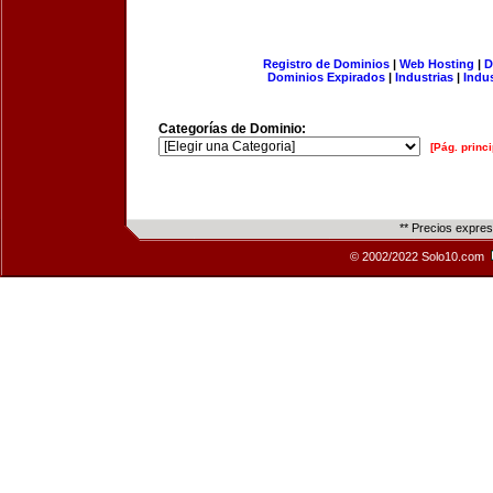
Registro de Dominios
|
Web Hosting
|
D
Dominios Expirados
|
Industrias
|
Indu
Categorías de Dominio:
[Pág. princi
** Precios expre
© 2002/2022 Solo10.com