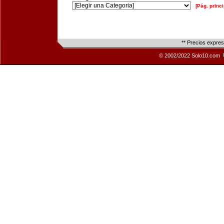
[Pág. princi
** Precios expre
© 2002/2022 Solo10.com