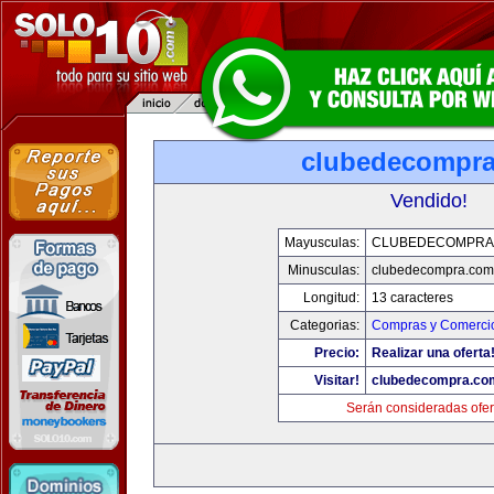
clubedecompr
Vendido!
Mayusculas:
CLUBEDECOMPRA
Minusculas:
clubedecompra.com
Longitud:
13 caracteres
Categorias:
Compras y Comercio
Precio:
Realizar una oferta
Visitar!
clubedecompra.co
Serán consideradas ofer